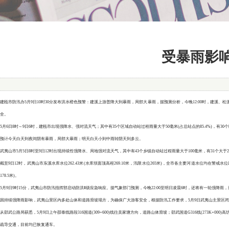
受暴雨影
建瓯市防汛办5月9日10时30分发布洪水橙色预警：建溪上游普降大到暴雨，局部大暴雨，据预测分析，今晚12:00时，建
全。
5月6日8时～9日6时，建瓯市出现强降水、强对流天气；其中有35个区域自动站过程雨量大于50毫米(占总站点的85.4%)，有30个区域自
预计今天白天到夜间阴有暴雨，局部大暴雨；明天白天小到中雨转阴天到多云。
武夷山市5月5日8时至9日12时出现持续性强降水、局地强对流天气，其中有43个乡镇自动站过程雨量大于100毫米，有31个大于20
截至9日12时，武夷山市东溪水库水位262.43米(水库坝面顶高程269.10米，汛限水位265米)，全市各主要河道水位均在警戒水位以
178.5米)。
5月9日9时15分，武夷山市防汛指挥部启动防洪Ⅱ级应急响应。据气象部门预测，今晚22:00至明日凌晨6时，还将有一轮强降雨，过程
因持续强降雨影响，武夷山景区内多处山体和道路滑坡塌方，为确保广大游客安全，根据防汛工作要求，5月9日武夷山主景区
从邵武公路局获悉，5月9日上午卲泰线路段316国道(309+600)线往吴家塘方向，道路山体滑坡；邵武国道G316线(273K+0
疏导交通，目前均已恢复通车。